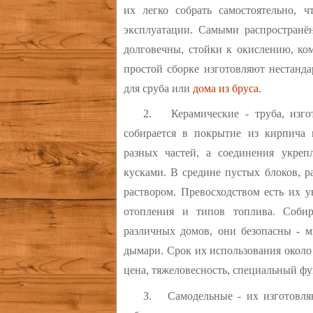
их легко собрать самостоятельно, 
эксплуатации. Самыми распространё
долговечны, стойки к окислению, ко
простой сборке изготовляют нестанд
для сруба или
дома из бруса
.
2.
Керамические - труба, изг
собирается в покрытие из кирпича 
разных частей, а соединения укре
кусками. В средине пустых блоков, 
раствором. Превосходством есть их у
отопления и типов топлива. Соби
различных домов, они безопасны - 
дымари. Срок их использования около
цена, тяжеловесность, специальный фу
3.
Самодельные - их изготовля