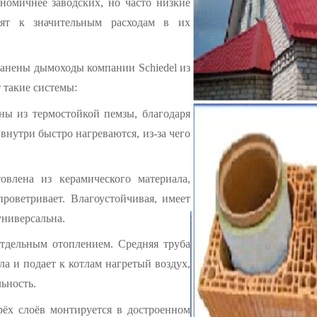
ономичнее заводских, но часто низкие
ят к значительным расходам в их
анены дымоходы компании Schiedel из
 такие системы:
лены из термостойкой пемзы, благодаря
внутри быстро нагреваются, из-за чего
товлена из керамического материала,
роветривает. Влагоустойчивая, имеет
универсальна.
 отдельным отоплением. Средняя труба
ла и подает к котлам нагретый воздух,
ьность.
 трёх слоёв монтируется в достроенном