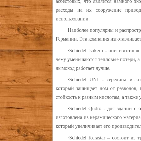
асбестовых, что является намного эк
расходы на их сооружение привод
использовании.
Наиболее популярны и распростр
Германии. Эта компания изготавливает
·
Schiedel Isokern - они изготов
чему уменьшаются тепловые потери, а 
дымоход работает лучше.
·
Schiedel UNI - середина изго
который защищает дом от разводов, п
стойкость к разным кислотам, а также 
·
Schiedel Qudro - для зданий с
изготовлена из керамического материа
который увеличивает его производител
·
Schiedel Kerastar – состоит из