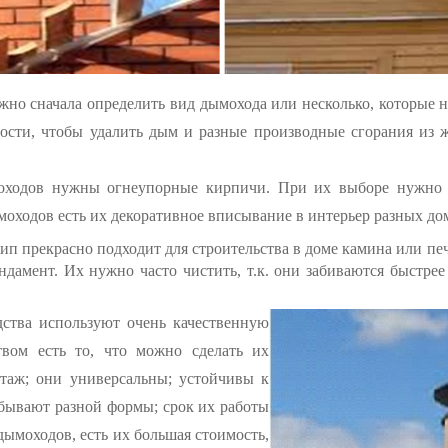
но сначала определить вид дымохода или несколько, которые н
ости, чтобы удалить дым и разные производные сгорания из
оходов нужны огнеупорные кирпичи. При их выборе нужно 
оходов есть их декоративное вписывание в интерьер разных до
тип прекрасно подходит для строительства в доме камина или 
дамент. Их нужно часто чистить, т.к. они забиваются быстрее
дства используют очень качественную
вом есть то, что можно сделать их
таж; они универсальны; устойчивы к
бывают разной формы; срок их работы
дымоходов, есть их большая стоимость,