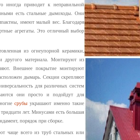
что иногда приводит к неправильной
нными есть стальные дымоходы. Они
мпактны, имеют малый вес. Благодаря
артные агрегаты. Это отличный выбор
отовленная из огнеупорной керамики,
и другого материала. Монтируют из
пляют. Внешнее покрытие монтируют
расположен дымарь. Секции скрепляют
ниверсальность для различных систем
раются они просто и подойдут для
многие
срубы
украшают именно такие
 тридцати лет. Минусами есть большая
ндамент, порядок при сборке.
ют чаще всего из труб стальных или