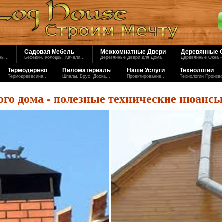
Садовая Мебель
Межкомнатные Двери
Деревянные 
ы...
Беседки, Колодцы, Качели...
Деревянные Двери для Дома
Деревянные Окна -
Термодерево
Пиломатериалы
Наши Услуги
Технологии
Термодревесина..
Шпалы, Брус, Доска...
Проектирование..
Технологии Произв
го дома - полезные технические нюансы