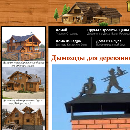
Домой
Срубы / Проекты / Цены
Главная Страница
Деревянные Дома, Бани, Ресторан
Дома из Кедра
Дома из Бруса
Элитные Канадские Дома
Профилированный брус
Дымоходы для деревянно