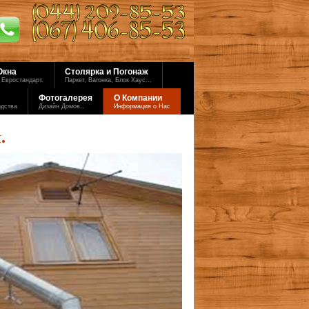
Окна
Столярка и Погонаж
 Евростандарт.
Паркет, Вагонка, Блок Хаус...
Фотогалерея
О Компании
одства
Дизайн Домов..
Информация о Нас
.