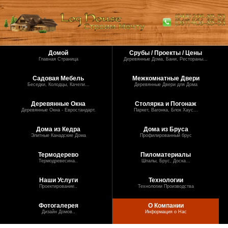
Домой
Срубы / Проекты / Цены
Главная Страница
Деревянные Дома, Бани, Рестораны...
Садовая Мебель
Межкомнатные Двери
Беседки, Колодцы, Качели...
Деревянные Двери для Дома
Деревянные Окна
Столярка и Погонаж
Деревянные Окна - Евростандарт.
Паркет, Вагонка, Блок Хаус...
Дома из Кедра
Дома из Бруса
Элитные Канадские Дома
Профилированный брус
Термодерево
Пиломатериалы
Термодревесина..
Шпалы, Брус, Доска...
Наши Услуги
Технологии
Проектирование..
Технологии Производства
Фотогалерея
О Компании
Дизайн Домов..
Информация о Нас