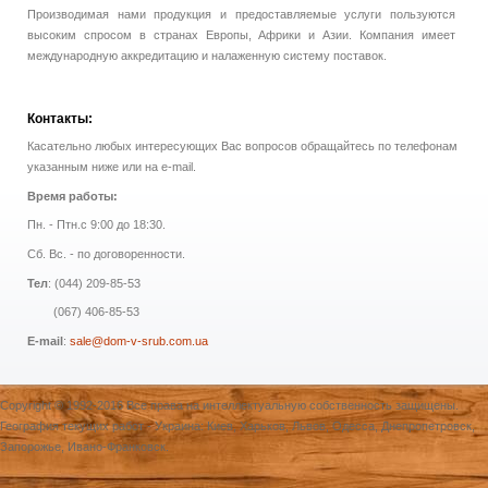
Производимая нами продукция и предоставляемые услуги пользуются
высоким спросом в странах Европы, Африки и Азии. Компания имеет
международную аккредитацию и налаженную систему поставок.
Контакты:
Касательно любых интересующих Вас вопросов обращайтесь по телефонам
указанным ниже или на e-mail.
Время работы:
Пн. - Птн.с 9:00 до 18:30.
Сб. Вс. - по договоренности.
Тел
: (044) 209-85-53
(067) 406-85-53
E-mail
:
sale@dom-v-srub.com.ua
Copyright © 1992-2016 Все права на интеллектуальную собственность защищены.
География текущих работ - Украина: Киев, Харьков, Львов, Одесса, Днепропетровск,
Запорожье, Ивано-Франковск.