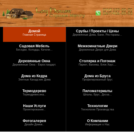
Домой
Срубы / Проекты / Цены
Главная Страница
Деревянные Дома, Бани, Рестораны...
Садовая Мебель
Межкомнатные Двери
Беседки, Колодцы, Качели...
Деревянные Двери для Дома
Деревянные Окна
Столярка и Погонаж
Деревянные Окна - Евростандарт.
Паркет, Вагонка, Блок Хаус...
Дома из Кедра
Дома из Бруса
Элитные Канадские Дома
Профилированный брус
Термодерево
Пиломатериалы
Термодревесина..
Шпалы, Брус, Доска...
Наши Услуги
Технологии
Проектирование..
Технологии Производства
Фотогалерея
О Компании
Дизайн Домов..
Информация о Нас