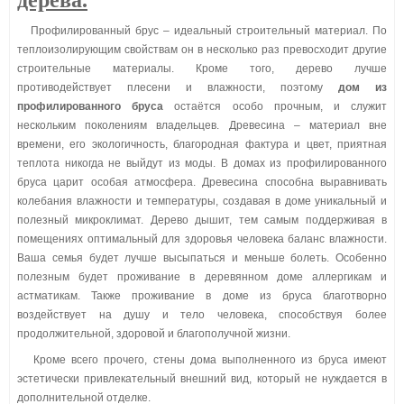
Профилированный брус – идеальный строительный материал. По
теплоизолирующим свойствам он в несколько раз превосходит другие
строительные материалы. Кроме того, дерево лучше
противодействует плесени и влажности, поэтому
дом из
профилированного бруса
остаётся особо прочным, и служит
нескольким поколениям владельцев. Древесина – материал вне
времени, его экологичность, благородная фактура и цвет, приятная
теплота никогда не выйдут из моды. В домах из профилированного
бруса царит особая атмосфера. Древесина способна выравнивать
колебания влажности и температуры, создавая в доме уникальный и
полезный микроклимат. Дерево дышит, тем самым поддерживая в
помещениях оптимальный для здоровья человека баланс влажности.
Ваша семья будет лучше высыпаться и меньше болеть. Особенно
полезным будет проживание в деревянном доме аллергикам и
астматикам. Также проживание в доме из бруса благотворно
воздействует на душу и тело человека, способствуя более
продолжительной, здоровой и благополучной жизни.
Кроме всего прочего, стены дома выполненного из бруса имеют
эстетически привлекательный внешний вид, который не нуждается в
дополнительной отделке.