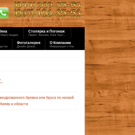
Окна
Столярка и Погонаж
 Евростандарт.
Паркет, Вагонка, Блок Хаус...
Фотогалерея
О Компании
одства
Дизайн Домов..
Информация о Нас
.