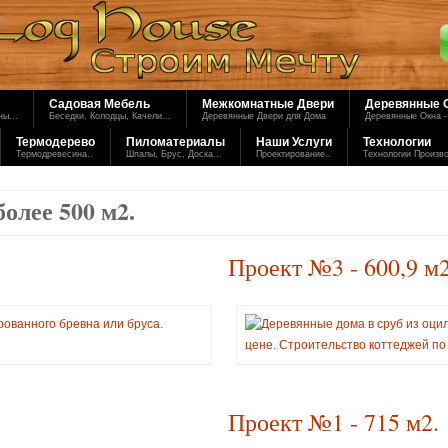
Садовая Мебель
Межкомнатные Двери
Деревянные 
ы...
Беседки, Колодцы, Качели...
Деревянные Двери для Дома
Деревянные Окна -
Термодерево
Пиломатериалы
Наши Услуги
Технологии
Термодревесина..
Шпалы, Брус, Доска...
Проектирование..
Технологии Произв
олее 500 м2.
Проект №3 - 600,9 м2
Проект №1 - 715 м2.