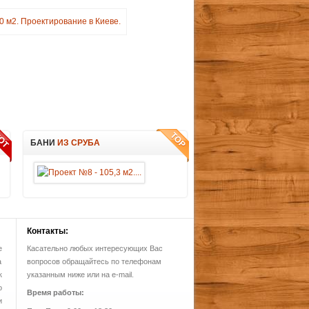
БАНИ
ИЗ СРУБА
Контакты:
е
Касательно любых интересующих Вас
а
вопросов обращайтесь по телефонам
к
указанным ниже или на e-mail.
о
Время работы:
и