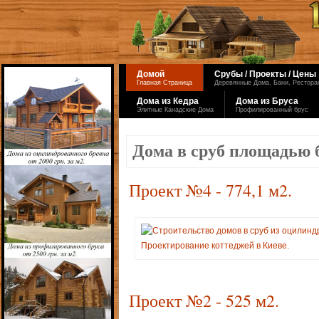
Домой
Срубы / Проекты / Цены
Главная Страница
Деревянные Дома, Бани, Ресторан
Дома из Кедра
Дома из Бруса
Элитные Канадские Дома
Профилированный брус
Дома в сруб площадью б
Проект №4 - 774,1 м2.
Проект №2 - 525 м2.