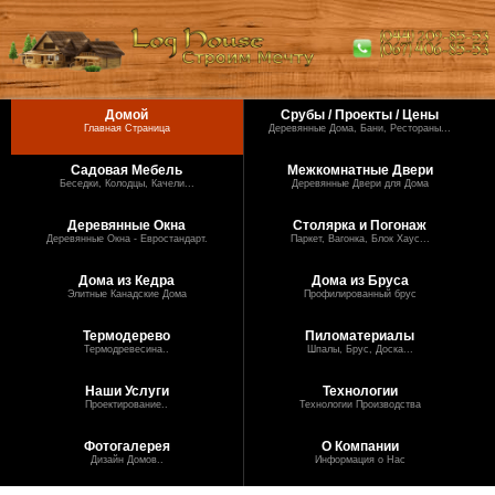
Домой
Срубы / Проекты / Цены
Главная Страница
Деревянные Дома, Бани, Рестораны...
Садовая Мебель
Межкомнатные Двери
Беседки, Колодцы, Качели...
Деревянные Двери для Дома
Деревянные Окна
Столярка и Погонаж
Деревянные Окна - Евростандарт.
Паркет, Вагонка, Блок Хаус...
Дома из Кедра
Дома из Бруса
Элитные Канадские Дома
Профилированный брус
Термодерево
Пиломатериалы
Термодревесина..
Шпалы, Брус, Доска...
Наши Услуги
Технологии
Проектирование..
Технологии Производства
Фотогалерея
О Компании
Дизайн Домов..
Информация о Нас