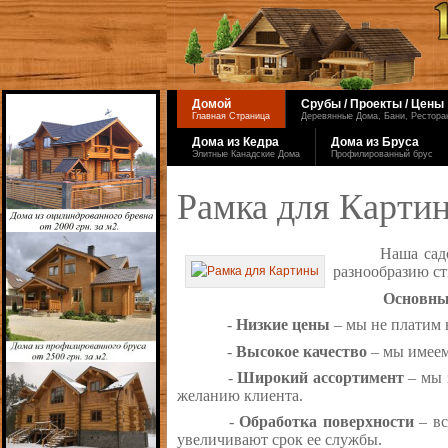
Домой
Срубы / Проекты / Цены
Главная Страница
Деревянные Дома, Бани, Ресторан
Дома из Кедра
Дома из Бруса
Элитные Канадские Дома
Профилированный брус
Рамка для Карти
Наша сад
разнообразию ст
Основные
-
Низкие цены
– мы не платим 
-
Высокое качество
– мы имеем
-
Широкий ассортимент
– мы 
желанию клиента.
-
Обработка поверхности
– вс
увеличивают срок ее службы.