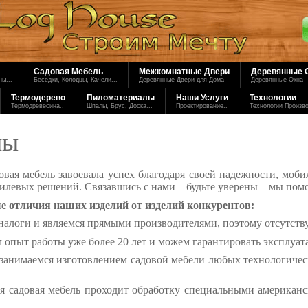
Садовая Мебель
Межкомнатные Двери
Деревянные 
ы...
Беседки, Колодцы, Качели...
Деревянные Двери для Дома
Деревянные Окна -
Термодерево
Пиломатериалы
Наши Услуги
Технологии
Термодревесина..
Шпалы, Брус, Доска...
Проектирование..
Технологии Произв
ны
овая мебель завоевала успех благодаря своей надежности, моби
илевых решений. Связавшись с нами – будьте уверены – мы по
 отличия наших изделий от изделий конкурентов:
налоги и являемся прямыми производителями, поэтому отсутств
 опыт работы уже более 20 лет и можем гарантировать эксплуа
занимаемся изготовлением садовой мебели любых технологичес
я садовая мебель проходит обработку специальными американск