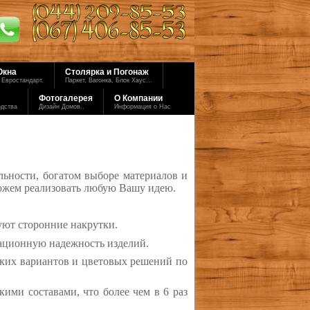
Окна
Столярка и Погонаж
 Евростандарт.
Паркет, Вагонка, Блок Хаус...
Фотогалерея
О Компании
одства
Дизайн Домов..
Информация о Нас
льности, богатом выборе материалов и
можем реализовать любую Вашу идею.
уют сторонние накрутки.
тационную надежность изделий.
ких вариантов и цветовых решений по
ими составами, что более чем в 6 раз