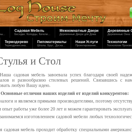
Садовая Мебель
Межкомнатные Двери
Деревянные 
ы...
Беседки, Колодцы, Качели...
Деревянные Двери для Дома
Деревянные Окна -
Термодерево
Пиломатериалы
Наши Услуги
Технологии
Термодревесина..
Шпалы, Брус, Доска...
Проектирование..
Технологии Произв
Стулья и Стол
Наша садовая мебель завоевала успех благодаря своей наде
иалов и разнообразию стилевых решений. Связавшись с н
овать любую Вашу идею.
Основные отличия наших изделий от изделий конкурентов:
налоги и являемся прямыми производителями, поэтому отсутств
 опыт работы уже более 20 лет и можем гарантировать эксплуа
занимаемся изготовлением садовой мебели любых технологичес
я садовая мебель проходит обработку специальными американск