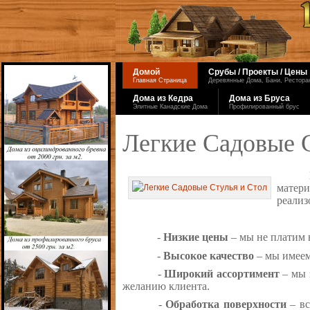
Домой
Срубы / Проекты / Цены
Главная Страница
Деревянные Дома, Бани, Ресторан
Дома из Кедра
Дома из Бруса
Элитные Канадские Дома
Профилированный брус
Легкие Садовые 
матер
реализ
-
Низкие цены
– мы не платим 
-
Высокое качество
– мы имеем
-
Широкий ассортимент
– мы 
желанию клиента.
-
Обработка поверхности
– вс