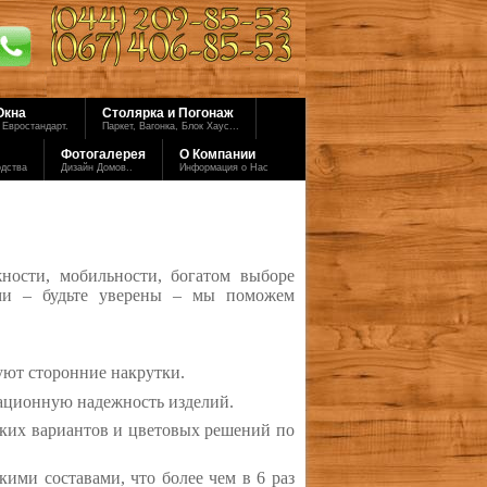
Окна
Столярка и Погонаж
 Евростандарт.
Паркет, Вагонка, Блок Хаус...
Фотогалерея
О Компании
одства
Дизайн Домов..
Информация о Нас
жности, мобильности, богатом выборе
ами – будьте уверены – мы поможем
уют сторонние накрутки.
тационную надежность изделий.
ких вариантов и цветовых решений по
ими составами, что более чем в 6 раз