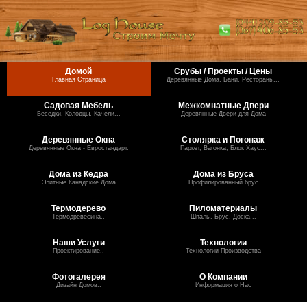
Домой
Срубы / Проекты / Цены
Главная Страница
Деревянные Дома, Бани, Рестораны...
Садовая Мебель
Межкомнатные Двери
Беседки, Колодцы, Качели...
Деревянные Двери для Дома
Деревянные Окна
Столярка и Погонаж
Деревянные Окна - Евростандарт.
Паркет, Вагонка, Блок Хаус...
Дома из Кедра
Дома из Бруса
Элитные Канадские Дома
Профилированный брус
Термодерево
Пиломатериалы
Термодревесина..
Шпалы, Брус, Доска...
Наши Услуги
Технологии
Проектирование..
Технологии Производства
Фотогалерея
О Компании
Дизайн Домов..
Информация о Нас