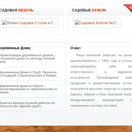
САДОВАЯ
МЕБЕЛЬ
САДОВЫЕ
КАЧЕЛИ
еревянные
Дома:
О
нас:
Герметизация деревянных домов –
Наша компания работает на рынк
утепление дома по методу теплый
деревообработки с 1992 года и успел
шов.
зарекомендовать себя ка
ответственного и надежног
Деревянные Дома в Сруб. Проекты
Коттеджей. Строительство в Киеве.
исполнителя. Производимая нам
продукция и предоставляемые услуг
Деревянные дома из бруса -
пользуются высоким спросом в страна
проектирование и строительство в
Киеве.
Европы, Африки и Азии. Компания имее
международную аккредитацию 
Дома из бревна ручной работы по
налаженную систему поставок.
технологии «Дикий сруб».
ю собственность защищены. География текущих работ - Украина: Киев, Харьков, Львов