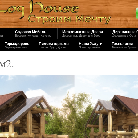
Садовая Мебель
Межкомнатные Двери
Деревянные 
ы...
Беседки, Колодцы, Качели...
Деревянные Двери для Дома
Деревянные Окна -
Термодерево
Пиломатериалы
Наши Услуги
Технологии
Термодревесина..
Шпалы, Брус, Доска...
Проектирование..
Технологии Произв
м2.