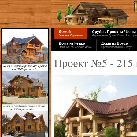
Домой
Срубы / Проекты / Цены
Главная Страница
Деревянные Дома, Бани, Ресторан
Дома из Кедра
Дома из Бруса
Элитные Канадские Дома
Профилированный брус
Проект №5 - 215 