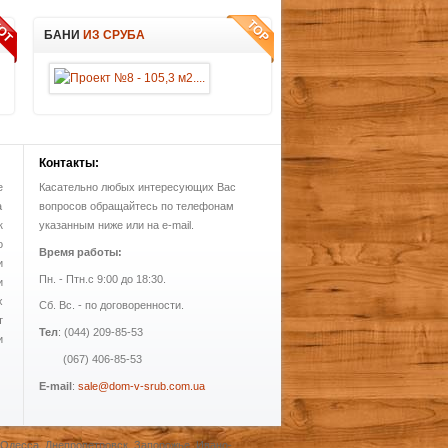
БАНИ
ИЗ СРУБА
Контакты:
е
Касательно любых интересующих Вас
а
вопросов обращайтесь по телефонам
к
указанным ниже или на e-mail.
о
Время работы:
и
Пн. - Птн.с 9:00 до 18:30.
и
х
Сб. Вс. - по договоренности.
т
Тел
: (044) 209-85-53
и
(067) 406-85-53
E-mail
:
sale@dom-v-srub.com.ua
, Одесса, Днепропетровск, Запорожье, Ивано-