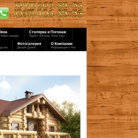
Окна
Столярка и Погонаж
 Евростандарт.
Паркет, Вагонка, Блок Хаус...
Фотогалерея
О Компании
одства
Дизайн Домов..
Информация о Нас