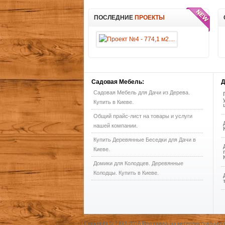
ПОСЛЕДНИЕ
ПРОЕКТЫ
Садовая
Мебель:
Д
Садовая Мебель для Дачи из Дерева.
Купить в Киеве.
Общий прайс-лист на товары и услуги
нашей компании.
Купить Деревянные Беседки для Дачи в
Киеве.
Домики для Колодцев. Деревянные
Колодцы. Купить в Киеве.
Copyright © 1992-2016 Все права на интеллектуальну