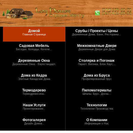
Домой
Срубы / Проекты / Цены
Главная Страница
Деревянные Дома, Бани, Рестораны...
Садовая Мебель
Межкомнатные Двери
Беседки, Колодцы, Качели...
Деревянные Двери для Дома
Деревянные Окна
Столярка и Погонаж
Деревянные Окна - Евростандарт.
Паркет, Вагонка, Блок Хаус...
Дома из Кедра
Дома из Бруса
Элитные Канадские Дома
Профилированный брус
Термодерево
Пиломатериалы
Термодревесина..
Шпалы, Брус, Доска...
Наши Услуги
Технологии
Проектирование..
Технологии Производства
Фотогалерея
О Компании
Дизайн Домов..
Информация о Нас