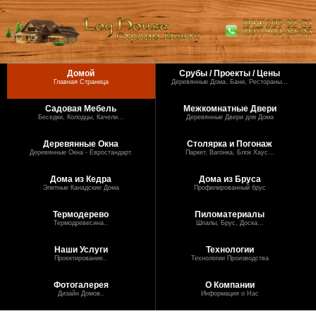
Домой
Срубы / Проекты / Цены
Главная Страница
Деревянные Дома, Бани, Рестораны...
Садовая Мебель
Межкомнатные Двери
Беседки, Колодцы, Качели...
Деревянные Двери для Дома
Деревянные Окна
Столярка и Погонаж
Деревянные Окна - Евростандарт.
Паркет, Вагонка, Блок Хаус...
Дома из Кедра
Дома из Бруса
Элитные Канадские Дома
Профилированный брус
Термодерево
Пиломатериалы
Термодревесина..
Шпалы, Брус, Доска...
Наши Услуги
Технологии
Проектирование..
Технологии Производства
Фотогалерея
О Компании
Дизайн Домов..
Информация о Нас