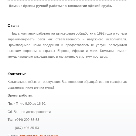
Дома из бревна ручной работы по технологии «Дикий сруб».
О
нас:
Наша компания работает на рынке деревообработки с 1992 года и успела
зарекомендовать себя как ответственного и надежного исполнителя.
Производимая нами продукция и предоставляемые услуги пользуются
высоким спросом в странах Европы, Африки и Азии. Компания имеет
международную аккредитацию и налаженную систему поставок.
Контакты:
Касательно любых интересующих Вас вопросов обращайтесь по телефонам
указанным ниже или на e-mail.
Время работы:
Пн. - Птн.с 9:00 до 18:30.
Сб. Вс. - по договоренности.
Тел
: (044) 209-85-53
(067) 406-85-53
E-mail
:
sale@dom-v-srub.com.ua