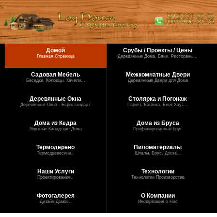
Домой
Срубы / Проекты / Цены
Главная Страница
Деревянные Дома, Бани, Рестораны...
Садовая Мебель
Межкомнатные Двери
Беседки, Колодцы, Качели...
Деревянные Двери для Дома
Деревянные Окна
Столярка и Погонаж
Деревянные Окна - Евростандарт.
Паркет, Вагонка, Блок Хаус...
Дома из Кедра
Дома из Бруса
Элитные Канадские Дома
Профилированный брус
Термодерево
Пиломатериалы
Термодревесина..
Шпалы, Брус, Доска...
Наши Услуги
Технологии
Проектирование..
Технологии Производства
Фотогалерея
О Компании
Дизайн Домов..
Информация о Нас