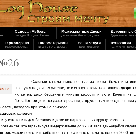
Садовая Мебель
Межкомнатные Двери
Деревянные 
ы...
Беседки, Колодцы, Качели...
Деревянные Двери для Дома
Деревянные Окна -
Термодерево
Пиломатериалы
Наши Услуги
Технологии
Термодревесина..
Шпалы, Брус, Доска...
Проектирование..
Технологии Произв
 №26
Садовые качели выполненные из доски, бруса или оци
впишутся на дачном участке, но и станут изюминкой Вашего двора. О
их детей, даря бесценные минуты радости и уюта. Качели из д
беззаботное детство даже взрослым, загруженным повседневными 
аботать, находясь при этом на природе.
садовых качелей:
силу изготовить для Вас качели даже по нарисованных вручную эскизах.
рована так, что гарантирует выдерживание до 370 кг. веса движущейся сидуш
дитель можем позволить себе продавать садовые качели по цене от 2000 грн.