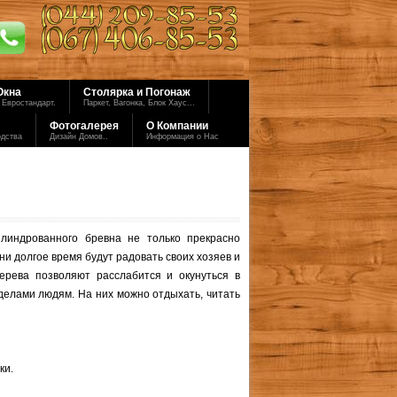
Окна
Столярка и Погонаж
 Евростандарт.
Паркет, Вагонка, Блок Хаус...
Фотогалерея
О Компании
одства
Дизайн Домов..
Информация о Нас
линдрованного бревна не только прекрасно
ни долгое время будут радовать своих хозяев и
ерева позволяют расслабится и окунуться в
делами людям. На них можно отдыхать, читать
ки.