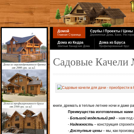
Домой
Срубы / Проекты / Цены
Главная Страница
Деревянные Дома, Бани, Ресторан
Дома из Кедра
Дома из Бруса
Элитные Канадские Дома
Профилированный брус
Садовые Качели
книги, дремать в теплые летние ночи и даже р
Преимущества изготовленных нами 
-
Большой модельный ряд
– нам под 
-
Надежность
– конструкция спроекти
-
Доступные цены
– мы, как произво