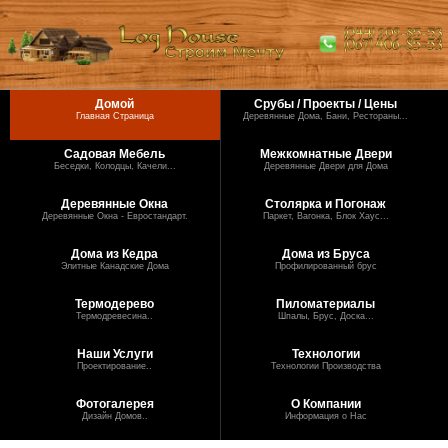
Домой
Срубы / Проекты / Цены
Главная Страница
Деревянные Дома, Бани, Рестораны...
Садовая Мебель
Межкомнатные Двери
Беседки, Колодцы, Качели...
Деревянные Двери для Дома
Деревянные Окна
Столярка и Погонаж
Деревянные Окна - Евростандарт.
Паркет, Вагонка, Блок Хаус...
Дома из Кедра
Дома из Бруса
Элитные Канадские Дома
Профилированный брус
Термодерево
Пиломатериалы
Термодревесина..
Шпалы, Брус, Доска...
Наши Услуги
Технологии
Проектирование..
Технологии Производства
Фотогалерея
О Компании
Дизайн Домов..
Информация о Нас