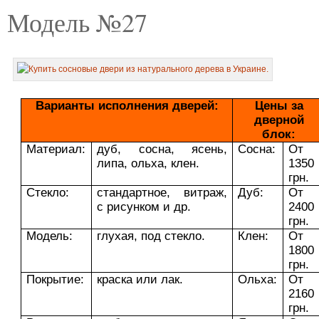
Модель №27
Варианты исполнения дверей:
Цены за
дверной
блок:
Материал:
дуб, сосна, ясень,
Сосна:
От
липа, ольха, клен.
1350
грн.
Стекло:
стандартное, витраж,
Дуб:
От
с рисунком и др.
2400
грн.
Модель:
глухая, под стекло.
Клен:
От
1800
грн.
Покрытие:
краска или лак.
Ольха:
От
2160
грн.