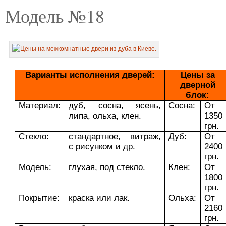
Модель №18
Варианты исполнения дверей:
Цены за
дверной
блок:
Материал:
дуб, сосна, ясень,
Сосна:
От
липа, ольха, клен.
1350
грн.
Стекло:
стандартное, витраж,
Дуб:
От
с рисунком и др.
2400
грн.
Модель:
глухая, под стекло.
Клен:
От
1800
грн.
Покрытие:
краска или лак.
Ольха:
От
2160
грн.