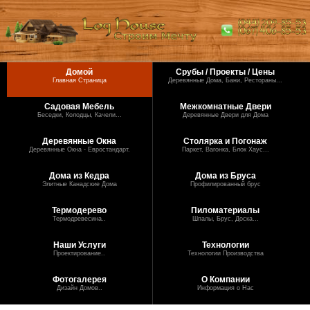
Домой
Срубы / Проекты / Цены
Главная Страница
Деревянные Дома, Бани, Рестораны...
Садовая Мебель
Межкомнатные Двери
Беседки, Колодцы, Качели...
Деревянные Двери для Дома
Деревянные Окна
Столярка и Погонаж
Деревянные Окна - Евростандарт.
Паркет, Вагонка, Блок Хаус...
Дома из Кедра
Дома из Бруса
Элитные Канадские Дома
Профилированный брус
Термодерево
Пиломатериалы
Термодревесина..
Шпалы, Брус, Доска...
Наши Услуги
Технологии
Проектирование..
Технологии Производства
Фотогалерея
О Компании
Дизайн Домов..
Информация о Нас