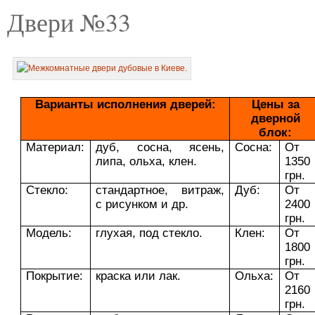
Двери №33
Варианты исполнения дверей:
Цены за
дверной
блок:
Материал:
дуб, сосна, ясень,
Сосна:
От
липа, ольха, клен.
1350
грн.
Стекло:
стандартное, витраж,
Дуб:
От
с рисунком и др.
2400
грн.
Модель:
глухая, под стекло.
Клен:
От
1800
грн.
Покрытие:
краска или лак.
Ольха:
От
2160
грн.