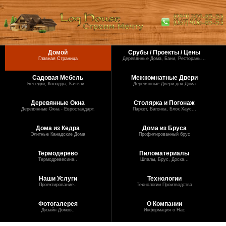
Домой
Срубы / Проекты / Цены
Главная Страница
Деревянные Дома, Бани, Рестораны...
Садовая Мебель
Межкомнатные Двери
Беседки, Колодцы, Качели...
Деревянные Двери для Дома
Деревянные Окна
Столярка и Погонаж
Деревянные Окна - Евростандарт.
Паркет, Вагонка, Блок Хаус...
Дома из Кедра
Дома из Бруса
Элитные Канадские Дома
Профилированный брус
Термодерево
Пиломатериалы
Термодревесина..
Шпалы, Брус, Доска...
Наши Услуги
Технологии
Проектирование..
Технологии Производства
Фотогалерея
О Компании
Дизайн Домов..
Информация о Нас