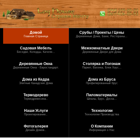
Домой
Срубы / Проекты / Цены
Главная Страница
Деревянные Дома, Бани, Рестораны...
Садовая Мебель
Межкомнатные Двери
Беседки, Колодцы, Качели...
Деревянные Двери для Дома
Деревянные Окна
Столярка и Погонаж
Деревянные Окна - Евростандарт.
Паркет, Вагонка, Блок Хаус...
Дома из Кедра
Дома из Бруса
Элитные Канадские Дома
Профилированный брус
Термодерево
Пиломатериалы
Термодревесина..
Шпалы, Брус, Доска...
Наши Услуги
Технологии
Проектирование..
Технологии Производства
Фотогалерея
О Компании
Дизайн Домов..
Информация о Нас