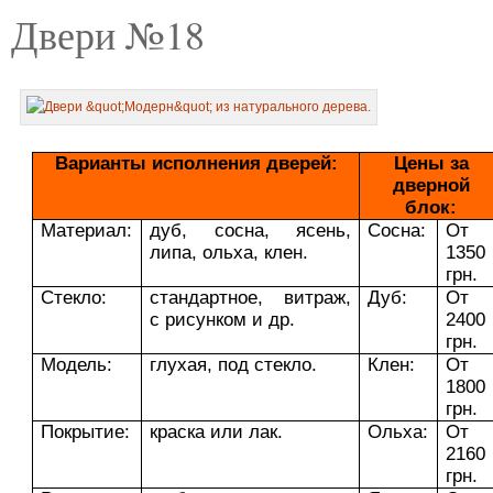
Двери №18
Варианты исполнения дверей:
Цены за
дверной
блок:
Материал:
дуб, сосна, ясень,
Сосна:
От
липа, ольха, клен.
1350
грн.
Стекло:
стандартное, витраж,
Дуб:
От
с рисунком и др.
2400
грн.
Модель:
глухая, под стекло.
Клен:
От
1800
грн.
Покрытие:
краска или лак.
Ольха:
От
2160
грн.