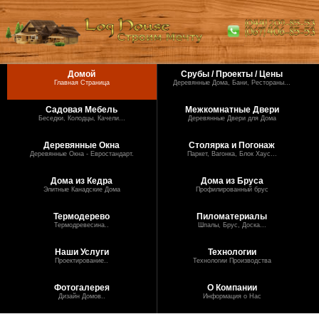
Домой
Срубы / Проекты / Цены
Главная Страница
Деревянные Дома, Бани, Рестораны...
Садовая Мебель
Межкомнатные Двери
Беседки, Колодцы, Качели...
Деревянные Двери для Дома
Деревянные Окна
Столярка и Погонаж
Деревянные Окна - Евростандарт.
Паркет, Вагонка, Блок Хаус...
Дома из Кедра
Дома из Бруса
Элитные Канадские Дома
Профилированный брус
Термодерево
Пиломатериалы
Термодревесина..
Шпалы, Брус, Доска...
Наши Услуги
Технологии
Проектирование..
Технологии Производства
Фотогалерея
О Компании
Дизайн Домов..
Информация о Нас