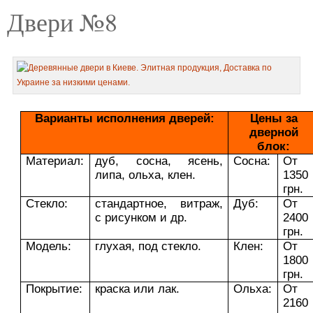
Двери №8
Варианты исполнения дверей:
Цены за
дверной
блок:
Материал:
дуб, сосна, ясень,
Сосна:
От
липа, ольха, клен.
1350
грн.
Стекло:
стандартное, витраж,
Дуб:
От
с рисунком и др.
2400
грн.
Модель:
глухая, под стекло.
Клен:
От
1800
грн.
Покрытие:
краска или лак.
Ольха:
От
2160