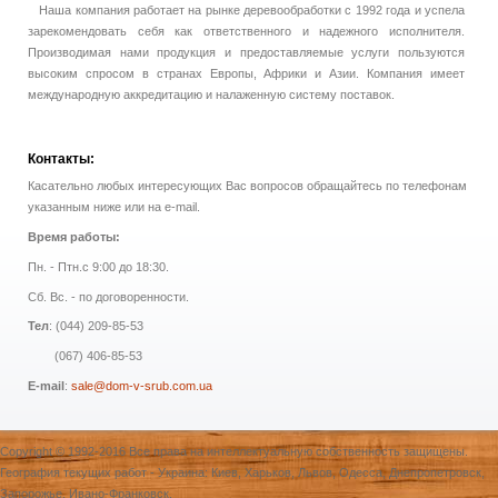
Наша компания работает на рынке деревообработки с 1992 года и успела
зарекомендовать себя как ответственного и надежного исполнителя.
Производимая нами продукция и предоставляемые услуги пользуются
высоким спросом в странах Европы, Африки и Азии. Компания имеет
международную аккредитацию и налаженную систему поставок.
Контакты:
Касательно любых интересующих Вас вопросов обращайтесь по телефонам
указанным ниже или на e-mail.
Время работы:
Пн. - Птн.с 9:00 до 18:30.
Сб. Вс. - по договоренности.
Тел
: (044) 209-85-53
(067) 406-85-53
E-mail
:
sale@dom-v-srub.com.ua
Copyright © 1992-2016 Все права на интеллектуальную собственность защищены.
География текущих работ - Украина: Киев, Харьков, Львов, Одесса, Днепропетровск,
Запорожье, Ивано-Франковск.