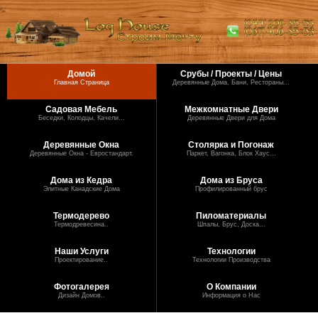
Домой
Срубы / Проекты / Цены
Главная Страница
Деревянные Дома, Бани, Рестораны...
Садовая Мебель
Межкомнатные Двери
Беседки, Колодцы, Качели...
Деревянные Двери для Дома
Деревянные Окна
Столярка и Погонаж
Деревянные Окна - Евростандарт.
Паркет, Вагонка, Блок Хаус...
Дома из Кедра
Дома из Бруса
Элитные Канадские Дома
Профилированный брус
Термодерево
Пиломатериалы
Термодревесина..
Шпалы, Брус, Доска...
Наши Услуги
Технологии
Проектирование..
Технологии Производства
Фотогалерея
О Компании
Дизайн Домов..
Информация о Нас