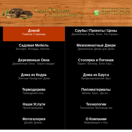
Домой
Срубы / Проекты / Цены
Главная Страница
Деревянные Дома, Бани, Рестораны...
Садовая Мебель
Межкомнатные Двери
Беседки, Колодцы, Качели...
Деревянные Двери для Дома
Деревянные Окна
Столярка и Погонаж
Деревянные Окна - Евростандарт.
Паркет, Вагонка, Блок Хаус...
Дома из Кедра
Дома из Бруса
Элитные Канадские Дома
Профилированный брус
Термодерево
Пиломатериалы
Термодревесина..
Шпалы, Брус, Доска...
Наши Услуги
Технологии
Проектирование..
Технологии Производства
Фотогалерея
О Компании
Дизайн Домов..
Информация о Нас