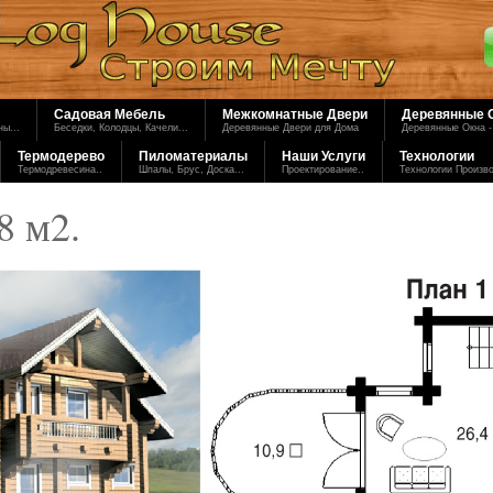
Садовая Мебель
Межкомнатные Двери
Деревянные 
ы...
Беседки, Колодцы, Качели...
Деревянные Двери для Дома
Деревянные Окна -
Термодерево
Пиломатериалы
Наши Услуги
Технологии
Термодревесина..
Шпалы, Брус, Доска...
Проектирование..
Технологии Произв
8 м2.