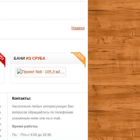
Наверх
БАНИ
ИЗ СРУБА
Контакты:
е
Касательно любых интересующих Вас
а
вопросов обращайтесь по телефонам
к
указанным ниже или на e-mail.
о
Время работы:
и
Пн. - Птн.с 9:00 до 18:30.
и