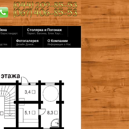
Окна
Столярка и Погонаж
 Евростандарт.
Паркет, Вагонка, Блок Хаус...
Фотогалерея
О Компании
одства
Дизайн Домов..
Информация о Нас