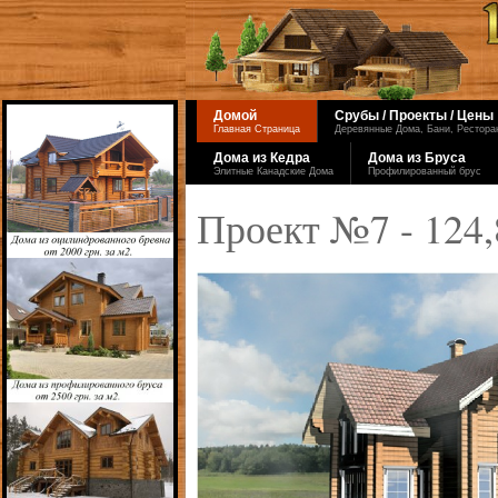
Домой
Срубы / Проекты / Цены
Главная Страница
Деревянные Дома, Бани, Ресторан
Дома из Кедра
Дома из Бруса
Элитные Канадские Дома
Профилированный брус
Проект №7 - 124,