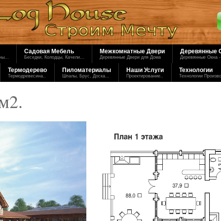
Садовая Мебель
Межкомнатные Двери
Деревянные 
ы...
Беседки, Колодцы, Качели...
Деревянные Двери для Дома
Деревянные Окна -
Термодерево
Пиломатериалы
Наши Услуги
Технологии
Термодревесина..
Шпалы, Брус, Доска...
Проектирование..
Технологии Произв
м2.