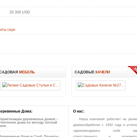
20 300 USD
кты саун
САДОВАЯ
МЕБЕЛЬ
САДОВЫЕ
КАЧЕЛИ
еревянные
Дома:
О
нас:
Герметизация деревянных домов –
Наша компания работает на рынк
утепление дома по методу теплый
деревообработки с 1992 года и успел
шов.
зарекомендовать себя ка
ответственного и надежног
Деревянные Дома в Сруб. Проекты