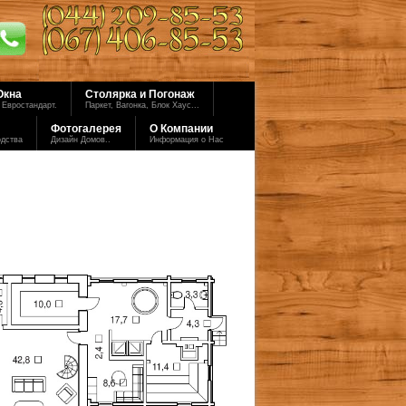
Окна
Столярка и Погонаж
 Евростандарт.
Паркет, Вагонка, Блок Хаус...
Фотогалерея
О Компании
одства
Дизайн Домов..
Информация о Нас