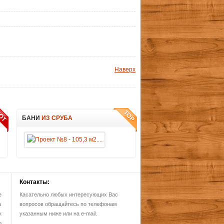
Наверх
БАНИ
ИЗ СРУБА
Контакты:
е
Касательно любых интересующих Вас
а
вопросов обращайтесь по телефонам
к
указанным ниже или на e-mail.
о