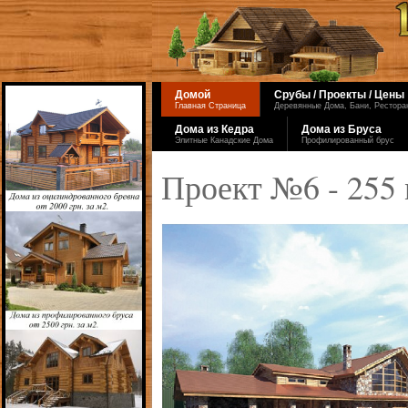
Домой
Срубы / Проекты / Цены
Главная Страница
Деревянные Дома, Бани, Ресторан
Дома из Кедра
Дома из Бруса
Элитные Канадские Дома
Профилированный брус
Проект №6 - 255 