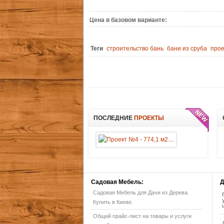
Цена в базовом варианте:
Теги
строительство бань
бани из сруба
прое
ПОСЛЕДНИЕ
ПРОЕКТЫ
Садовая
Мебель:
Д
Садовая Мебель для Дачи из Дерева.
Купить в Киеве.
Общий прайс-лист на товары и услуги