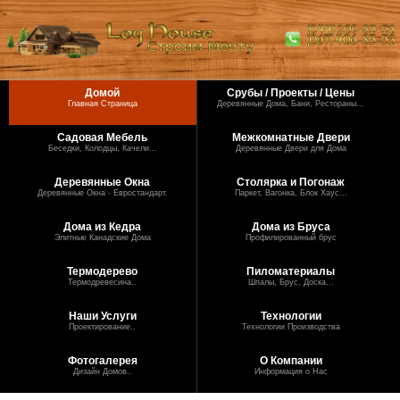
Домой
Срубы / Проекты / Цены
Главная Страница
Деревянные Дома, Бани, Рестораны...
Садовая Мебель
Межкомнатные Двери
Беседки, Колодцы, Качели...
Деревянные Двери для Дома
Деревянные Окна
Столярка и Погонаж
Деревянные Окна - Евростандарт.
Паркет, Вагонка, Блок Хаус...
Дома из Кедра
Дома из Бруса
Элитные Канадские Дома
Профилированный брус
Термодерево
Пиломатериалы
Термодревесина..
Шпалы, Брус, Доска...
Наши Услуги
Технологии
Проектирование..
Технологии Производства
Фотогалерея
О Компании
Дизайн Домов..
Информация о Нас