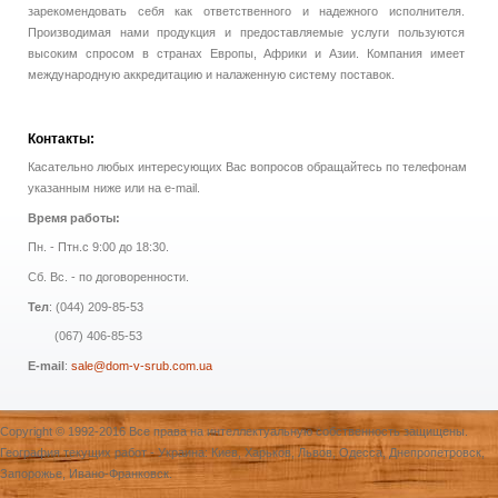
зарекомендовать себя как ответственного и надежного исполнителя.
Производимая нами продукция и предоставляемые услуги пользуются
высоким спросом в странах Европы, Африки и Азии. Компания имеет
международную аккредитацию и налаженную систему поставок.
Контакты:
Касательно любых интересующих Вас вопросов обращайтесь по телефонам
указанным ниже или на e-mail.
Время работы:
Пн. - Птн.с 9:00 до 18:30.
Сб. Вс. - по договоренности.
Тел
: (044) 209-85-53
(067) 406-85-53
E-mail
:
sale@dom-v-srub.com.ua
Copyright © 1992-2016 Все права на интеллектуальную собственность защищены.
География текущих работ - Украина: Киев, Харьков, Львов, Одесса, Днепропетровск,
Запорожье, Ивано-Франковск.