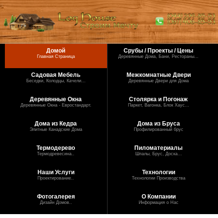
Домой
Срубы / Проекты / Цены
Главная Страница
Деревянные Дома, Бани, Рестораны...
Садовая Мебель
Межкомнатные Двери
Беседки, Колодцы, Качели...
Деревянные Двери для Дома
Деревянные Окна
Столярка и Погонаж
Деревянные Окна - Евростандарт.
Паркет, Вагонка, Блок Хаус...
Дома из Кедра
Дома из Бруса
Элитные Канадские Дома
Профилированный брус
Термодерево
Пиломатериалы
Термодревесина..
Шпалы, Брус, Доска...
Наши Услуги
Технологии
Проектирование..
Технологии Производства
Фотогалерея
О Компании
Дизайн Домов..
Информация о Нас