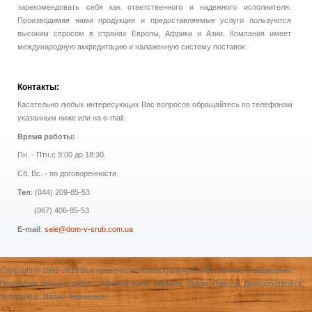
зарекомендовать себя как ответственного и надежного исполнителя.
Производимая нами продукция и предоставляемые услуги пользуются
высоким спросом в странах Европы, Африки и Азии. Компания имеет
международную аккредитацию и налаженную систему поставок.
Контакты:
Касательно любых интересующих Вас вопросов обращайтесь по телефонам
указанным ниже или на e-mail.
Время работы:
Пн. - Птн.с 9:00 до 18:30.
Сб. Вс. - по договоренности.
Тел
: (044) 209-85-53
(067) 406-85-53
E-mail
:
sale@dom-v-srub.com.ua
Copyright © 1992-2016 Все права на интеллектуальную собственность защищены.
География текущих работ - Украина: Киев, Харьков, Львов, Одесса, Днепропетровск,
Запорожье, Ивано-Франковск.