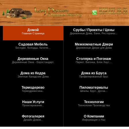
Домой
Срубы / Проекты / Цены
Главная Страница
Деревянные Дома, Бани, Рестораны...
Садовая Мебель
Межкомнатные Двери
Беседки, Колодцы, Качели...
Деревянные Двери для Дома
Деревянные Окна
Столярка и Погонаж
Деревянные Окна - Евростандарт.
Паркет, Вагонка, Блок Хаус...
Дома из Кедра
Дома из Бруса
Элитные Канадские Дома
Профилированный брус
Термодерево
Пиломатериалы
Термодревесина..
Шпалы, Брус, Доска...
Наши Услуги
Технологии
Проектирование..
Технологии Производства
Фотогалерея
О Компании
Дизайн Домов..
Информация о Нас