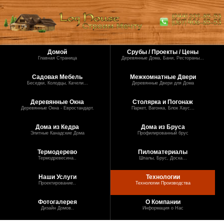
Домой
Срубы / Проекты / Цены
Главная Страница
Деревянные Дома, Бани, Рестораны...
Садовая Мебель
Межкомнатные Двери
Беседки, Колодцы, Качели...
Деревянные Двери для Дома
Деревянные Окна
Столярка и Погонаж
Деревянные Окна - Евростандарт.
Паркет, Вагонка, Блок Хаус...
Дома из Кедра
Дома из Бруса
Элитные Канадские Дома
Профилированный брус
Термодерево
Пиломатериалы
Термодревесина..
Шпалы, Брус, Доска...
Наши Услуги
Технологии
Проектирование..
Технологии Производства
Фотогалерея
О Компании
Дизайн Домов..
Информация о Нас